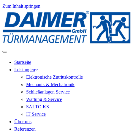
Zum Inhalt springen
Zum
Zur
Zum
Inhalt
Navigation
Footer
springen
springen
springen
Menü
Startseite
Leistungen
Elektronische Zutrittskontrolle
Mechanik & Mechatronik
Schließanlagen Service
Wartung & Service
SALTO KS
IT Service
Über uns
Referenzen