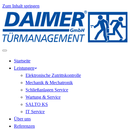
Zum Inhalt springen
Zum
Zur
Zum
Inhalt
Navigation
Footer
springen
springen
springen
Menü
Startseite
Leistungen
Elektronische Zutrittskontrolle
Mechanik & Mechatronik
Schließanlagen Service
Wartung & Service
SALTO KS
IT Service
Über uns
Referenzen